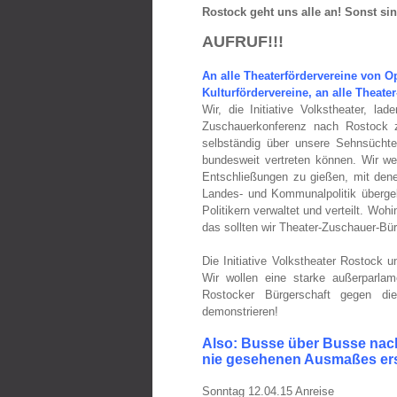
Rostock geht uns alle an! Sonst sin
AUFRUF!!!
An alle Theaterfördervereine von O
Kulturfördervereine, an alle Theat
Wir, die Initiative Volkstheater, l
Zuschauerkonferenz nach Rostock 
selbständig über unsere Sehnsücht
bundesweit vertreten können. Wir w
Entschließungen zu gießen, mit dene
Landes- und Kommunalpolitik übergeb
Politikern verwaltet und verteilt. Wohi
das sollten wir Theater-Zuschauer-Bü
Die Initiative Volkstheater Rostock 
Wir wollen eine starke außerparlam
Rostocker Bürgerschaft gegen di
demonstrieren!
Also: Busse über Busse nac
nie gesehenen Ausmaßes ers
Sonntag 12.04.15 Anreise