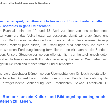
d wir alle bald nur noch Rostock!
per, Schauspiel, Tanztheater, Orchester und Puppentheater, an
alle
er-Ensembles in ganz Deutschland!
aden Euch alle ein, am 12. und 13. April zu einer von uns einberufenen
zu kommen, das Volkstheater zu besetzen, damit wir unabhängig und
e und Bedürfnisse beraten und damit wir im Anschluss unsere Belange
erden Arbeitsgruppen bilden, um Erfahrungen auszutauschen und diese in
n wir einen Forderungskatalog formulieren, den wir dann an die Bundes-,
en. Unsere Steuergelder werden offensichtlich von kulturell ungebildeten
n aber die Reise unserer Kulturnation in einer globalisierten Welt gehen soll,
rger in Deutschland mitbestimmen und durchsetzen.
und viele Zuschauer-Bürger, werden Übernachtungen für Euch bereitstellen.
entarische Bürger-Phalanx bilden, um vor der Dringlichkeitssitzung der
e stattgefundene Abberufung des Intendanten Sewan Latchinian zu
h Rostock, um ein Kultur- und Bildungshappening noch
tehen zu lassen.