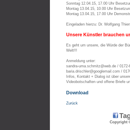
Sonntag 12.04.15, 17.00 Uhr Besetzu
Montag 13.04.15, 10.00 Uhr Besetzung
Montag 13.04.15, 17.00 Uhr Demonstr
Eingeladen hierzu: Dr. Wolfgang Thie
Unsere Künstler brauchen uns
Es geht um unsere, die Würde der Bür
Welt!!!
Anmeldung unter:
sandra-uma.schmitz@web.de / 0172-6
baria.drischler@googlemail.com / 017
Infos, Kontakt + Dialog ist über uns
Videobotschaften und offene Briefe un
Download
Zurück
Tag
Copyri
ght