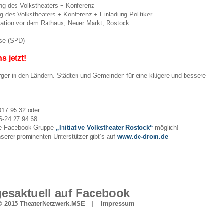
ng des Volkstheaters + Konferenz
 des Volkstheaters + Konferenz + Einladung Politiker
ation vor dem Rathaus, Neuer Markt, Rostock
rse (SPD)
 jetzt!
ger in den Ländern, Städten und Gemeinden für eine klügere und bessere
17 95 32 oder
6-24 27 94 68
ere Facebook-Gruppe
„Initiative Volkstheater Rostock“
möglich!
serer prominenten Unterstützer gibt’s auf
www.de-drom.de
esaktuell auf
Facebook
 © 2015 TheaterNetzwerk.MSE |
Impressum